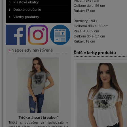
Prsia: 46-51 cm
Plastové obálky
Celkom dole: 56 cm
Detské oblečenie
Rukáv: 17 cm
Všetky produkty
Rozmery L/XL:
Celková dĺžka: 63 cm
Prsia: 48-52 cm
Celkom dole: 57 cm
Rukáv: 18 cm
Naposledy navštívené
Ďaľšie farby produktu
Tričko „heart breaker“
Tričká s potlačou sa nachádzajú v