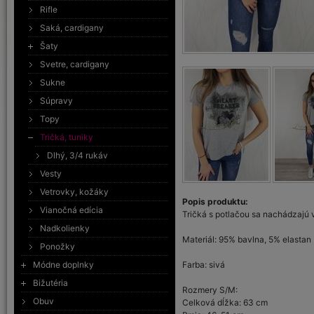
Rifle
Saká, cardigany
Šaty
Svetre, cardigany
Sukne
Súpravy
Topy
Tričká, tuniky
Dlhý, 3/4 rukáv
Vesty
Vetrovky, kožáky
Popis produktu:
Vianočná edícia
Tričká s potlačou sa nachádzajú 
Nadkolienky
Materiál: 95% bavlna, 5% elastan
Ponožky
Módne doplnky
Farba: sivá
Bižutéria
Rozmery S/M:
Obuv
Celková dĺžka: 63 cm