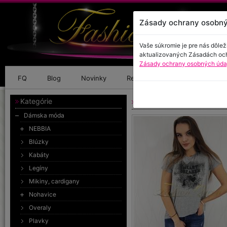
Zásady ochrany osobný
Vaše súkromie je pre nás dôlež
aktualizovaných Zásadách oc
Zásady ochrany osobných údaj
FQ
Blog
Novinky
Referencie
Kontakt
Kategórie
Tričko „heart breaker“
Dámska móda
NEBBIA
Blúzky
Kabáty
Legíny
Mikiny, cardigany
Nohavice
Overaly
Plavky