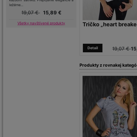
každom šatníku. Prepojenie elegancie a
ležérne...
19,07 €
15,89 €
Všetky navštívené produkty
Tričko „heart breake
Detail
19,07 €
15
Produkty z rovnakej kategó