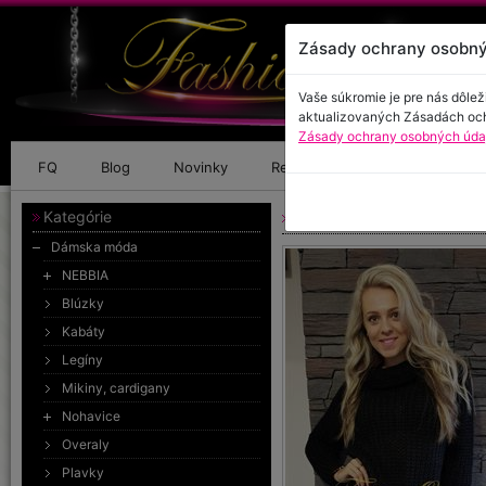
Zásady ochrany osobný
Vaše súkromie je pre nás dôlež
aktualizovaných Zásadách oc
Zásady ochrany osobných údaj
FQ
Blog
Novinky
Referencie
Kontakt
Kategórie
Teplý sveter s rolákom
Dámska móda
NEBBIA
Blúzky
Kabáty
Legíny
Mikiny, cardigany
Nohavice
Overaly
Plavky