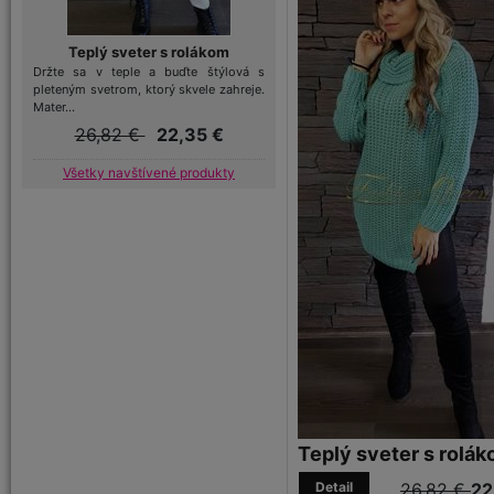
Teplý sveter s rolákom
Držte sa v teple a buďte štýlová s
pleteným svetrom, ktorý skvele zahreje.
Mater...
26,82 €
22,35 €
Všetky navštívené produkty
Teplý sveter s rolá
Detail
26,82 €
22