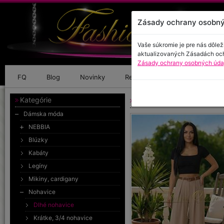
Zásady ochrany osobný
Vaše súkromie je pre nás dôlež
aktualizovaných Zásadách oc
Zásady ochrany osobných údaj
FQ
Blog
Novinky
Referencie
Kontakt
Kategórie
Široké nohavice
Dámska móda
NEBBIA
Blúzky
Kabáty
Legíny
Mikiny, cardigany
Nohavice
Dlhé nohavice
Krátke, 3/4 nohavice