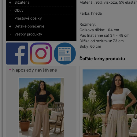
Bižutéria
Materiál: 95% viskóza, 5% elasta
Obuv
Farba: hnedá
Plastové obálky
Rozmery:
Detské oblečenie
Celková dĺžka: 104 cm
Všetky produkty
Pás (natiahne sa) 34 - 48 cm
Dĺžka od rozkroku: 73 cm
Boky: 60 cm
Ďaľšie farby produktu
Naposledy navštívené