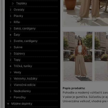
Tepláky
Overaly
Plavky
Rifle
Saká, cardigany
Šaty
Svetre, cardigany
Sukne
Súpravy
Topy
Tričká, tuniky
Vesty
Vetrovky, kožáky
Vianočná edícia
Popis produktu:
Nadkolienky
Pohodlie a moderný vzhľad ti zar
V páse je gumička. Súčasťou je a
Ponožky
Univerzálna veľkosť, vhodná pre 
Módne doplnky