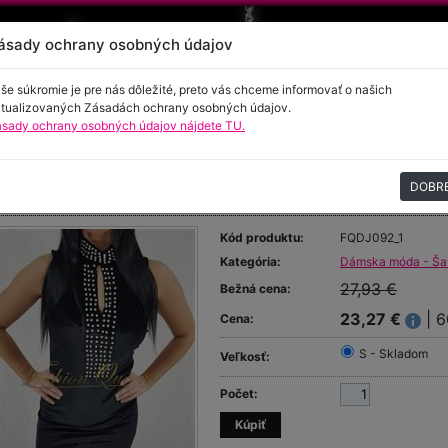
ásady ochrany osobných údajov
še súkromie je pre nás dôležité, preto vás chceme informovať o našich
tualizovaných Zásadách ochrany osobných údajov.
sady ochrany osobných údajov nájdete TU.
encie
Kontakt
DOBR
ty s perličkami
Kód produktu:
FQDJ092_1
Kategória:
Dámska móda - Ša
27,93 €
Bežná cena:
23,27 €
| 6
Cena:
S - Skladom
Veľkosť:
Počet: