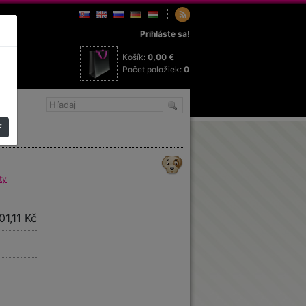
Prihláste sa!
Košík:
0,00 €
Počet položiek:
0
E
ty
01,11 Kč