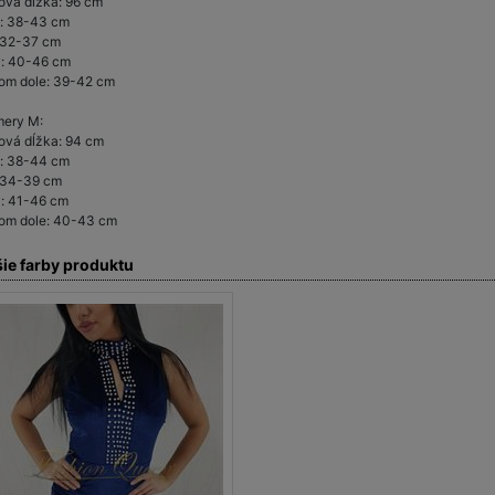
ová dĺžka: 96 cm
a: 38-43 cm
 32-37 cm
: 40-46 cm
om dole: 39-42 cm
ery M:
ová dĺžka: 94 cm
a: 38-44 cm
 34-39 cm
: 41-46 cm
om dole: 40-43 cm
šie farby produktu