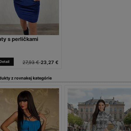
ty s perličkami
Detail
27,93 €
23,27 €
dukty z rovnakej kategórie