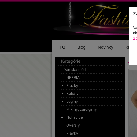
Z
Va
ak
Zá
FQ
Blog
Novinky
Refer
Kategórie
Ša
Dámska móda
NEBBIA
Blúzky
Kabáty
Legíny
Mikiny, cardigany
Nohavice
Overaly
Plavky