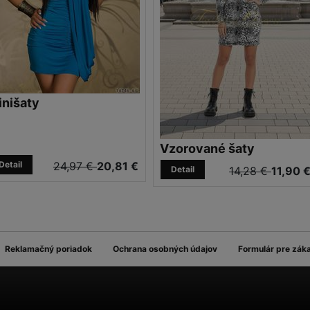
inišaty
Vzorované šaty
Detail
24,97 €
20,81 €
Detail
14,28 €
11,90 
Reklamačný poriadok
Ochrana osobných údajov
Formulár pre zák