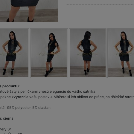
s produktu:
tové šaty s perličkami vnesú eleganciu do vášho šatníka.
pekne zvýraznia vašu postavu. Môžete si ich obliecť do práce, na dôležité stretnu
riál: 95% polyester, 5% elastan
a: čierna
ery S: