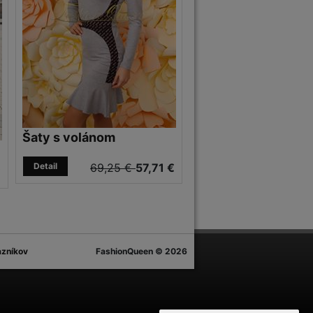
Šaty s volánom
Detail
69,25 €
57,71 €
€
azníkov
FashionQueen © 2026