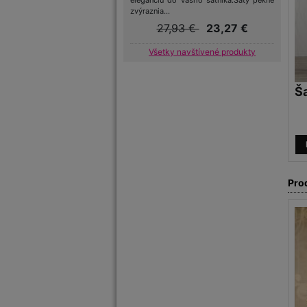
eleganciu do vášho šatníka.Šaty pekne
zvýraznia...
27,93 €
23,27 €
Všetky navštívené produkty
Ša
Pro