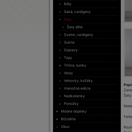
Rifle
Saká, cardigany
Šaty
Šaty dlhé
Svetre, cardigany
Sukne
Súpravy
Topy
Tričká, tuniky
Vesty
Vetrovky, kožáky
Popi
Vianočná edícia
Zama
Šaty 
Nadkolienky
Ponožky
Mate
Módne doplnky
Farb
Bižutéria
Obuv
Rozm