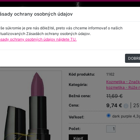
ásady ochrany osobných údajov
še súkromie je pre nás dôležité, preto vás chceme informovať o našich
tualizovaných Zásadách ochrany osobných údajov.
sady ochrany osobných údajov nájdete TU.
encie
Kontakt
DOBR
ž na pery Atomic Red
Kód produktu:
1162
Kozmetika - Znač
Kategória:
kozmetika - Rúže 
11,69 €
Bežná cena:
9,74 €
| 25
Cena:
dark purple 4,3
Veľkosť:
Počet: