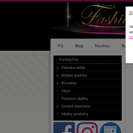
Z
Va
ak
Zá
FQ
Blog
Novinky
Refer
Kategórie
Rú
Dámska móda
Módne doplnky
Bižutéria
Obuv
Plastové obálky
Detské oblečenie
Všetky produkty