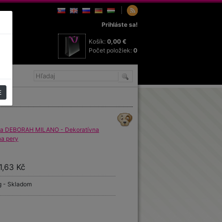
Prihláste sa!
Košík:
0,00 €
Počet položiek:
0
E
ka DEBORAH MILANO - Dekoratívna
na pery
1,63 Kč
g - Skladom