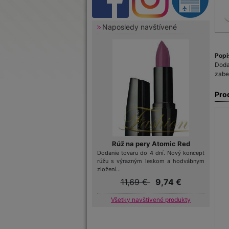
Naposledy navštívené
Popi
Doda
zabe
Pro
Rúž na pery Atomic Red
Dodanie tovaru do 4 dní. Nový koncept
rúžu s výrazným leskom a hodvábnym
zložení...
11,69 €
9,74 €
Všetky navštívené produkty