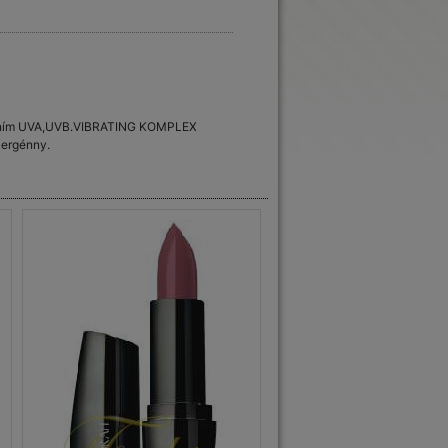
ožením UVA,UVB.VIBRATING KOMPLEX
lergénny.