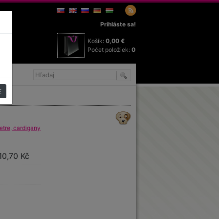
Prihláste sa!
Košík:
0,00 €
Počet položiek:
0
E
tre, cardigany
10,70 Kč