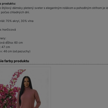
s produktu:
o štýlový dámsky pletený sveter s elegantným rolákom a pohodlným strihom je 
t počas chladných dní.
riál: 70% akryl, 30% vlna
a: horčicová
ery:
ová dĺžka: 60 cm
a: 47 cm
v: 46 cm (od pazuchy)
šie farby produktu