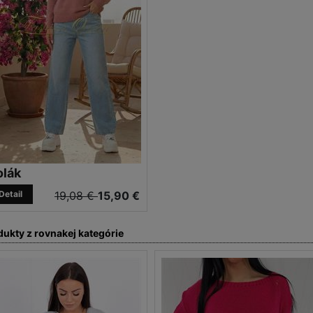
olák
Detail
19,08 €
15,90 €
dukty z rovnakej kategórie