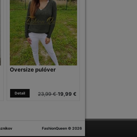
Oversize pulóver
€
Detail
23,99 €
19,99 €
azníkov
FashionQueen © 2026