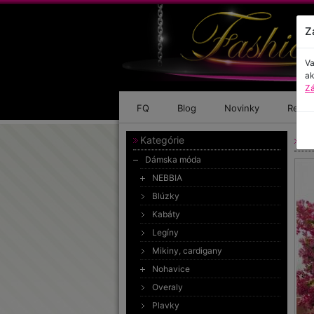
Z
Va
ak
Zá
FQ
Blog
Novinky
Refer
Kategórie
Ro
Dámska móda
NEBBIA
Blúzky
Kabáty
Legíny
Mikiny, cardigany
Nohavice
Overaly
Plavky