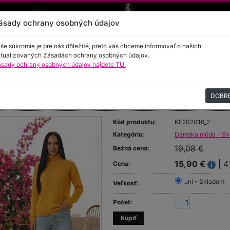
ásady ochrany osobných údajov
še súkromie je pre nás dôležité, preto vás chceme informovať o našich
tualizovaných Zásadách ochrany osobných údajov.
sady ochrany osobných údajov nájdete TU.
encie
Kontakt
DOBR
lák
Kód produktu:
KE202016_2
Kategória:
Dámska móda - Sve
19,08 €
Bežná cena:
15,90 €
| 4
Cena:
uni - Skladom
Veľkosť:
Počet: