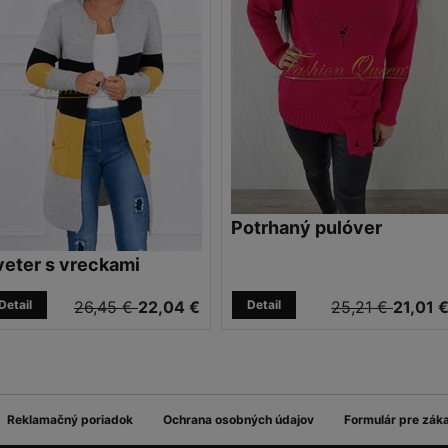
Potrhaný pulóver
veter s vreckami
Detail
26,45 €
22,04 €
Detail
25,21 €
21,01 
Reklamačný poriadok
Ochrana osobných údajov
Formulár pre zák