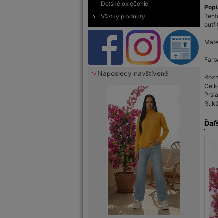
Detské oblečenie
Popi
Tent
Všetky produkty
outfi
Mate
Farb
Naposledy navštívené
Rozm
Celk
Prsi
Ruká
Ďaľ