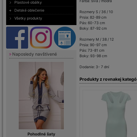
Farba: sivá / modrá
Plastové obálky
Detské oblečenie
Rozmery S / 36 / 10
Prsia: 82-89 cm
Všetky produkty
Pás: 60-73 cm
Boky: 87-92 cm
Rozmery M / 38 / 12
Prsia: 90-97 cm
Pás: 73-81 cm
Naposledy navštívené
Boky: 93-98 cm
Dodanie: 3- 7 dní
Produkty z rovnakej kategó
Pohodlné šaty