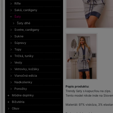
Rifle
Saká, cardigany
Šaty
Šaty dlhé
Svetre, cardigany
Sukne
Súpravy
Topy
Tričká, tuniky
Vesty
Vetrovky, kožáky
Vianočná edícia
Nadkolienky
Popis produktu:
Ponožky
Trendy šaty s kapucňou na zips.
Módne doplnky
Tento model nikde inde na Sloven
Bižutéria
Materiál: 97% viskóza, 3% elasta
Obuv