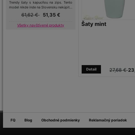
Trendy šaty s kapucňou na zips. Tento
model nikde inde na Slovensku nekúpit...
61,62 €
51,35 €
Šaty mint
Všetky navštívené produkty
Detail
27,68 €
23
FQ
Blog
Obchodné podmienky
Reklamačný poriadok