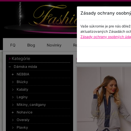
Zásady ochrany osobný
Vaše súkromie je pre nás dôlež
aktualizovaných Zásadách oc
Zásady ochrany osobných údaj
FQ
Blog
Novinky
Referencie
Kontakt
Kategórie
Pohodlné šaty
Dámska móda
NEBBIA
Blúzky
Kabáty
Legíny
Mikiny, cardigany
Nohavice
Overaly
Plavky