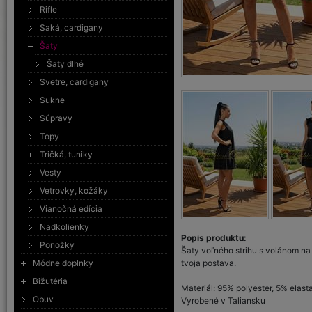
Rifle
Saká, cardigany
Šaty
Šaty dlhé
Svetre, cardigany
Sukne
Súpravy
Topy
Tričká, tuniky
Vesty
Vetrovky, kožáky
Vianočná edícia
Nadkolienky
Popis produktu:
Ponožky
Šaty voľného strihu s volánom na
Módne doplnky
tvoja postava.
Bižutéria
Materiál: 95% polyester, 5% elast
Obuv
Vyrobené v Taliansku