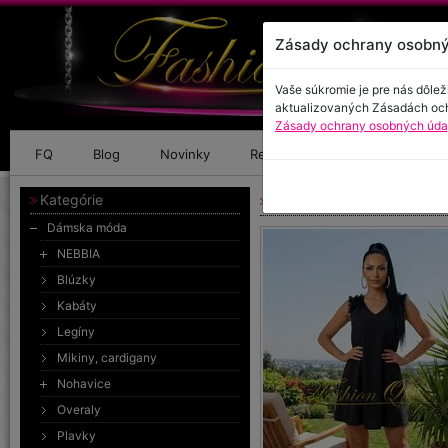
Zásady ochrany osobný
Vaše súkromie je pre nás dôlež
aktualizovaných Zásadách oc
Zásady ochrany osobných údaj
FQ
Blog
Novinky
Referencie
Kontakt
Kategórie
Oversize šaty
Dámska móda
NEBBIA
Blúzky
Kabáty
Legíny
Mikiny, cardigany
Nohavice
Overaly
Plavky