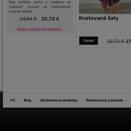
Šaty voľného strihu s volánom na
rukávoch vhodné na každodenné
nosenie. Môžeš...
Kvetované šaty
24,84 €
20,70 €
Všetky navštívené produkty
Detail
32,72 €
27
FQ
Blog
Obchodné podmienky
Reklamačný poriadok