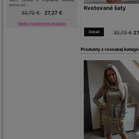
veľmi žensky a originálne. Klasika,
ktorou nič ...
Kvetované šaty
32,72 €
27,27 €
Všetky navštívené produkty
Detail
32,72 €
27
Produkty z rovnakej kategó