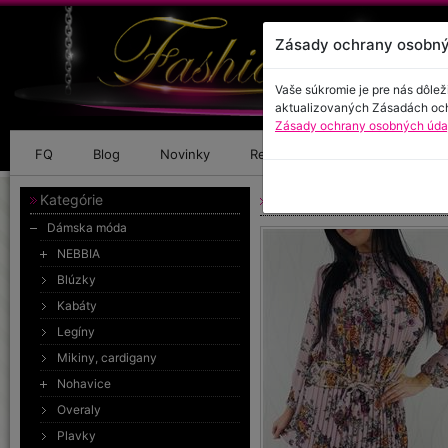
Zásady ochrany osobný
Vaše súkromie je pre nás dôlež
aktualizovaných Zásadách oc
Zásady ochrany osobných údaj
FQ
Blog
Novinky
Referencie
Kontakt
Kategórie
Kvetované šaty
Dámska móda
NEBBIA
Blúzky
Kabáty
Legíny
Mikiny, cardigany
Nohavice
Overaly
Plavky