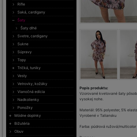
Rifle
Saká, cardigany
Šaty
Šaty dlhé
Svetre, cardigany
Sukne
Súpravy
Topy
Tričká, tuniky
Vesty
Vetrovky, kožáky
Popis produktu:
Vianočná edícia
Vzorované kvetované šaty pôsobia
vysokej nohe.
Nadkolienky
Ponožky
Materiál: 95% polyester, 5% elast
Módne doplnky
Vyrobené v Taliansku
Bižutéria
Farba: púdrová ružová/multicolor
Obuv