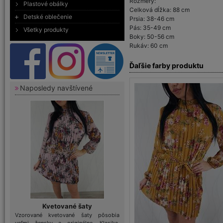
Rozmery:
Plastové obálky
Celková dĺžka: 88 cm
Detské oblečenie
Prsia: 38-46 cm
Pás: 35-49 cm
Všetky produkty
Boky: 50-56 cm
Rukáv: 60 cm
Ďaľšie farby produktu
Naposledy navštívené
Kvetované šaty
Vzorované kvetované šaty pôsobia