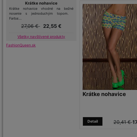
Krátke nohavice
Krátke nohavice vhodné na bežné
nosenie s jednoduchým topom.
Farba:...
27,06 €
22,55 €
Všetky navštívené produkty
FashionQueen.sk
Krátke nohavice
Detail
20,41 €
1