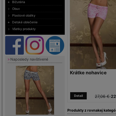
Bižutéria
Obuv
Plastové obálky
Detské oblečenie
Všetky produkty
Naposledy navštívené
Krátke nohavice
Detail
27,06 €
22
Produkty z rovnakej kategó