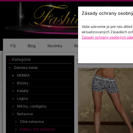
Zásady ochrany osobný
Vaše súkromie je pre nás dôlež
aktualizovaných Zásadách oc
Zásady ochrany osobných údaj
FQ
Blog
Novinky
Referencie
Kontakt
Kategórie
Krátke nohavice
Dámska móda
NEBBIA
Blúzky
Kabáty
Legíny
Mikiny, cardigany
Nohavice
Dlhé nohavice
Krátke, 3/4 nohavice