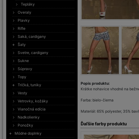
Tepláky
Overaly
Plavky
Rifle
Saká, cardigany
Šaty
Svetre, cardigany
Sukne
Súpravy
Topy
Popis produktu:
Tričká, tuniky
Krátke nohavice vhodné na bežn
Vesty
Farba: bielo-čierna
Vetrovky, kožáky
Vianočná edícia
Materiál: 65% polyester, 35% bav
Nadkolienky
Ďaľšie farby produktu
Ponožky
Módne doplnky