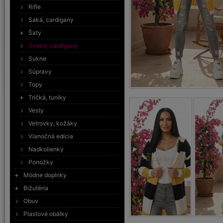
Rifle
Saká, cardigany
Šaty
Svetre, cardigany
Sukne
Súpravy
Topy
Tričká, tuniky
Vesty
Vetrovky, kožáky
Vianočná edícia
Nadkolienky
Ponožky
Módne doplnky
Bižutéria
Obuv
Plastové obálky