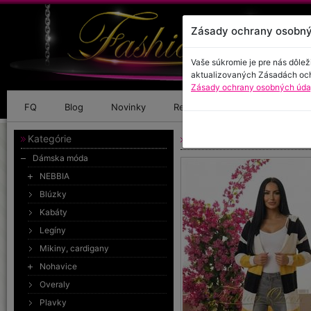
Zásady ochrany osobný
Vaše súkromie je pre nás dôlež
aktualizovaných Zásadách oc
Zásady ochrany osobných údaj
FQ
Blog
Novinky
Referencie
Kontakt
Kategórie
Farebný sveter
Dámska móda
NEBBIA
Blúzky
Kabáty
Legíny
Mikiny, cardigany
Nohavice
Overaly
Plavky