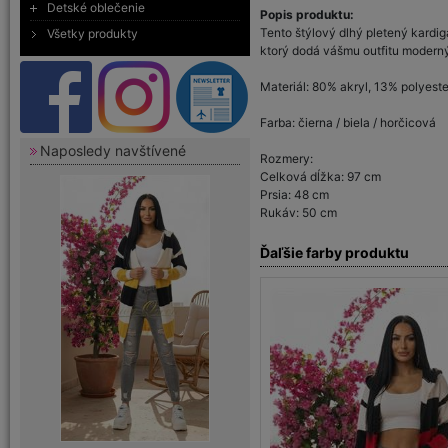
Detské oblečenie
Popis produktu:
Tento štýlový dlhý pletený kardi
Všetky produkty
ktorý dodá vášmu outfitu moderný
Materiál: 80% akryl, 13% polyeste
Farba: čierna / biela / horčicová
Naposledy navštívené
Rozmery:
Celková dĺžka: 97 cm
Prsia: 48 cm
Rukáv: 50 cm
Ďaľšie farby produktu