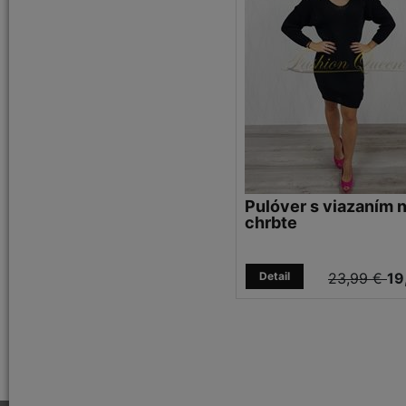
Pulóver s viazaním 
chrbte
Detail
23,99 €
19