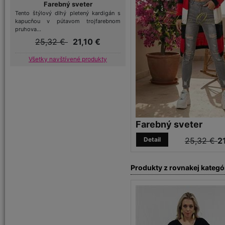
Farebný sveter
Tento štýlový dlhý pletený kardigán s
kapucňou v pútavom trojfarebnom
pruhova...
25,32 €
21,10 €
Všetky navštívené produkty
Farebný sveter
Detail
25,32 €
2
Produkty z rovnakej kategó