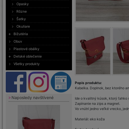
Opasky
Rôzne
Šatky
Okuliare
Bižutéria
Obuv
Plastové obálky
Detské oblečenie
Všetky produkty
Popis produktu:
Kabelka. Doplnok, bez ktorého an
Naposledy navštívené
Ide o kvalitný kúsok, ktorý ľahk
Zapínanie na zips a magnet.
Vo vnútri jedno veľké vrecko, jed
Materiál: eko koža