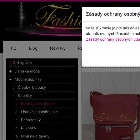
Zásady ochrany osobný
Vaše súkromie je pre nás dôlež
aktualizovaných Zásadách oc
Zásady ochrany osobných údaj
FQ
Blog
Novinky
Referencie
Kontakt
Kategórie
Crossbody kabelka
Dámska móda
Módne doplnky
Čiapky, klobúky
Kabelky
Do ruky, cez plece
Listové, spoločenské
Peňaženky
Ruksaky
Obal na cigarety