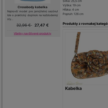
Šírka: 25,5 cm
Výška: 19 cm
Crossbody kabelka
Hĺbka: 4 cm
Najnovší model pre jarnú/letnú sezónu!
Popruh: 126 cm
Ide o praktický doplnok na každodenný
sty...
Produkty z rovnakej kategó
32,96 €
27,47 €
Všetky navštívené produkty
Kabelka