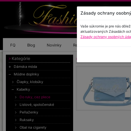
Zásady ochrany osobný
Vaše súkromie je pre nás dôlež
aktualizovaných Zásadách oc
Zásady ochrany osobných údaj
FQ
Blog
Novinky
Referencie
Kontakt
Kategórie
Crossbody kabelka
Dámska móda
Módne doplnky
Čiapky, klobúky
Kabelky
Do ruky, cez plece
Listové, spoločenské
Peňaženky
Ruksaky
Obal na cigarety