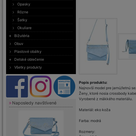
Opasky
Rôzne
Šatky
Okuliare
Bižutéria
Obuv
Plastové obálky
Detské oblečenie
Všetky produkty
Popis produktu:
Najnovší model pre jarnú/letnú se
Ženy, ktoré nosia crossbody kabel
Vyrobené z mäkkého materiálu.
Naposledy navštívené
Materiál: eko koža
Farba: modrá
Rozmery: