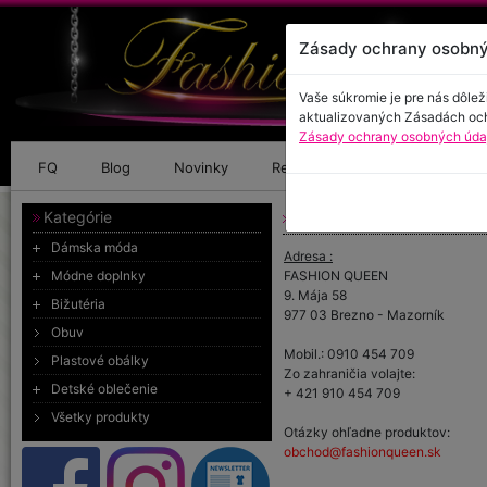
Zásady ochrany osobný
Vaše súkromie je pre nás dôlež
aktualizovaných Zásadách oc
Zásady ochrany osobných údaj
FQ
Blog
Novinky
Referencie
Kontakt
Kategórie
Kontakt
Dámska móda
Adresa :
Módne doplnky
FASHION QUEEN
9. Mája 58
Bižutéria
977 03 Brezno - Mazorník
Obuv
Mobil.: 0910 454 709
Plastové obálky
Zo zahraničia volajte:
Detské oblečenie
+ 421 910 454 709
Všetky produkty
Otázky ohľadne produktov:
obchod@fashionqueen.sk