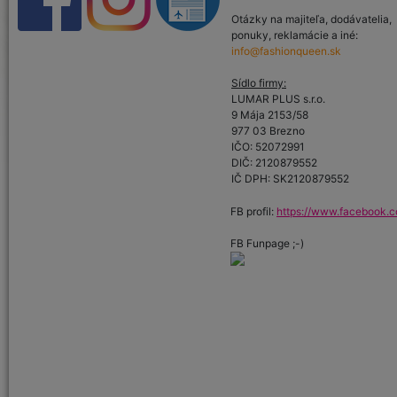
Otázky na majiteľa, dodávatelia,
ponuky, reklamácie a iné:
info@fashionqueen.sk
Sídlo firmy:
LUMAR PLUS s.r.o.
9 Mája 2153/58
977 03 Brezno
IČO: 52072991
DIČ: 2120879552
IČ DPH: SK2120879552
FB profil:
https://www.facebook.c
FB Funpage ;-)