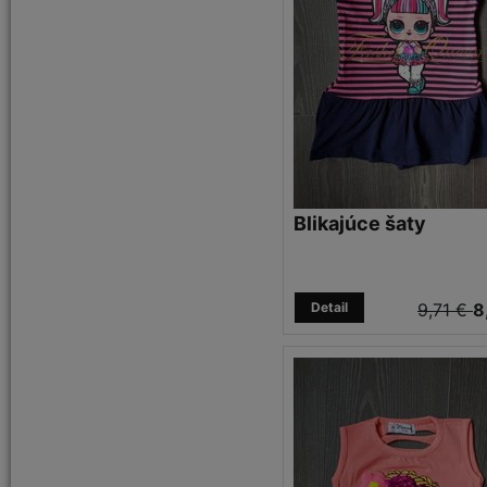
Blikajúce šaty
Detail
9,71 €
8