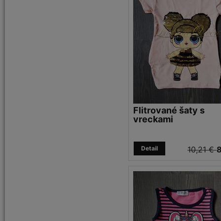
Flitrované šaty s
vreckami
Detail
10,21 €
8