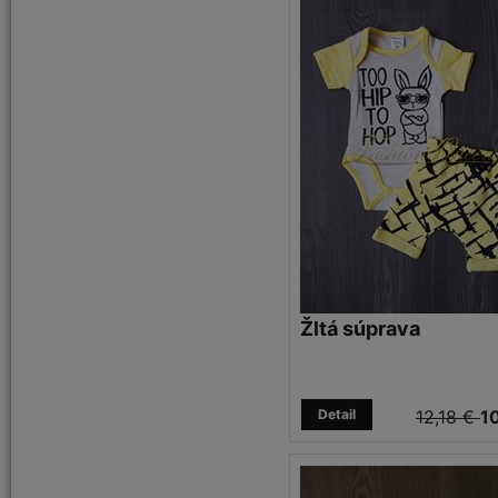
Žltá súprava
Detail
12,18 €
10