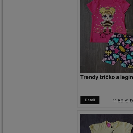
Trendy tričko a legí
Detail
11,69 €
9