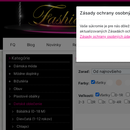
Zásady ochrany osobný
Vaše súkromie je pre nás dôlež
aktualizovaných Zásadách oc
Zásady ochrany osobných údaj
FQ
Blog
Novinky
Referencie
Kontakt
Kategórie
Detské oblečenie
Dámska móda
Zoraď:
Módne doplnky
Bižutéria
Všetky
Farby:
Obuv
Všetky
0-1R
Veľkosti:
Plastové obálky
2-3
2R
2r.
3-4R
Detské oblečenie
68
6-9M
6M
6R
7
Bábätká (0-18 M)
Dievčatá (1-12 rokov)
Chlapci