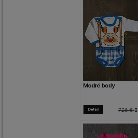
Modré body
Detail
7,26 €
6