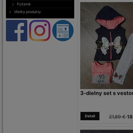
Pyžamá
Všetky produkty
3-dielny set s vesto
Detail
21,89 €
18