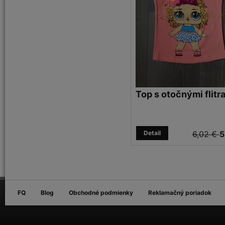
Top s otočnými flitr
Detail
6,02 €
5
FQ
Blog
Obchodné podmienky
Reklamačný poriadok