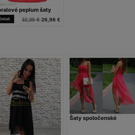
oralové peplum šaty
Detail
32,35 €
26,96 €
Šaty spoločenské