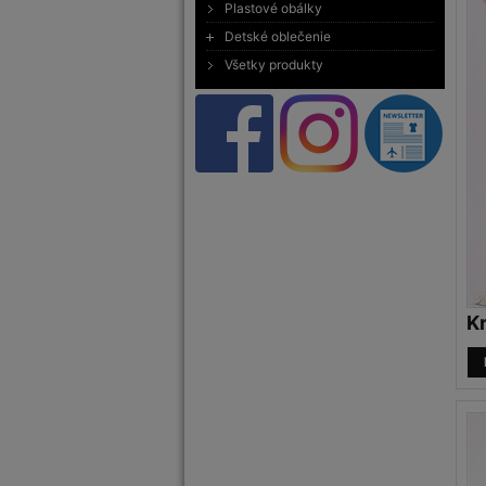
Plastové obálky
Detské oblečenie
Všetky produkty
K