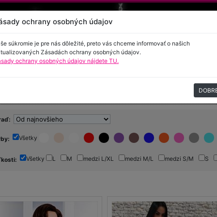
ásady ochrany osobných údajov
še súkromie je pre nás dôležité, preto vás chceme informovať o našich
tualizovaných Zásadách ochrany osobných údajov.
sady ochrany osobných údajov nájdete TU.
encie
Kontakt
DOBR
mska móda - Šaty
raď:
Všetky
rby:
Všetky
L
M
medzi L/XL
medzi M/L
medzi S/M
S
ľkosti: