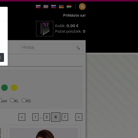
Prihláste sa!
Košík:
0,00 €
Počet položiek:
0
E
uni
XL
XS
<
1
...
5
6
7
>