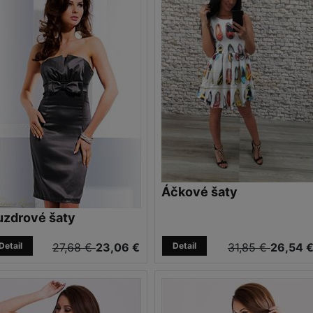
Áčkové šaty
uzdrové šaty
Detail
27,68 €
23,06 €
Detail
31,85 €
26,54 