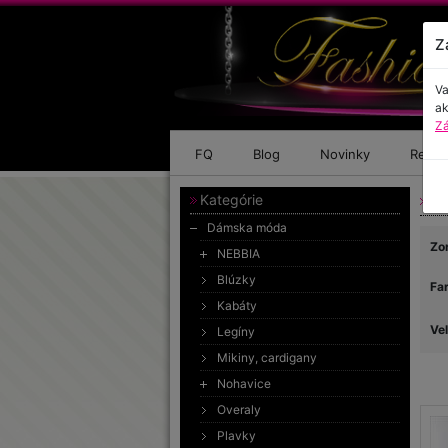
Z
Va
ak
Zá
FQ
Blog
Novinky
Refer
Kategórie
Dá
Dámska móda
Zo
NEBBIA
Blúzky
Fa
Kabáty
Ve
Legíny
Mikiny, cardigany
Nohavice
Overaly
Plavky