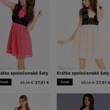
rátke spoločenské šaty
Krátke spoločenské šaty
Detail
45,14 €
37,61 €
Detail
45,14 €
37,61 