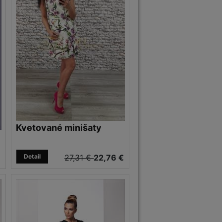
Kvetované minišaty
€
Detail
27,31 €
22,76 €