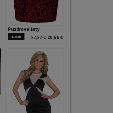
Puzdrové šaty
Detail
32,22 €
26,85 €