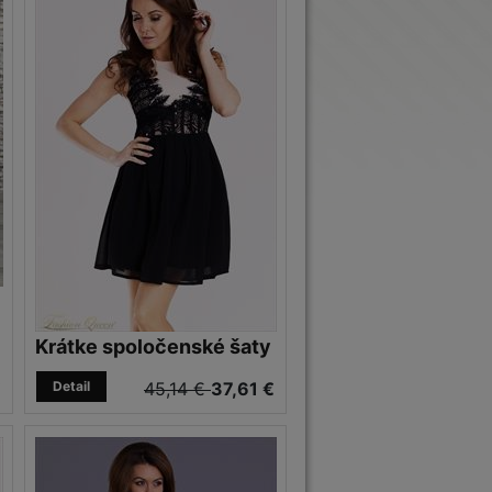
Krátke spoločenské šaty
€
Detail
45,14 €
37,61 €