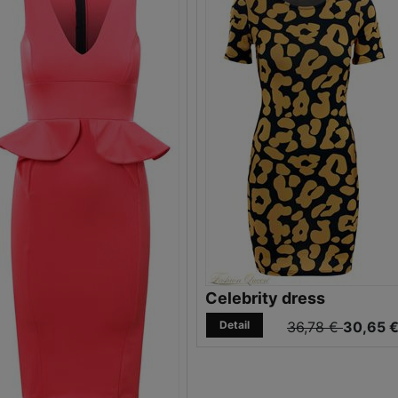
Celebrity dress
Detail
36,78 €
30,65 