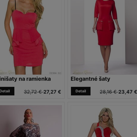
inišaty na ramienka
Elegantné šaty
Detail
32,72 €
27,27 €
Detail
28,16 €
23,47 