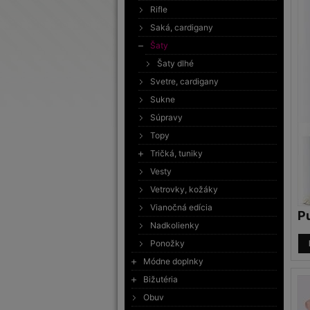
Rifle
Saká, cardigany
Šaty
Šaty dlhé
Svetre, cardigany
Sukne
Súpravy
Topy
Tričká, tuniky
Vesty
Vetrovky, kožáky
Vianočná edícia
P
Nadkolienky
Ponožky
Módne doplnky
Bižutéria
Obuv