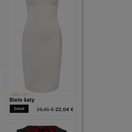
€
Biele šaty
Detail
26,45 €
22,04 €