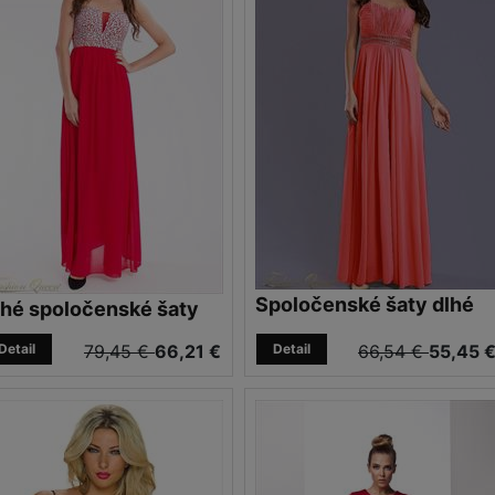
Spoločenské šaty dlhé
lhé spoločenské šaty
Detail
79,45 €
66,21 €
Detail
66,54 €
55,45 