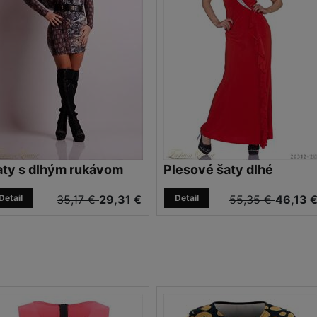
aty s dlhým rukávom
Plesové šaty dlhé
Detail
35,17 €
29,31 €
Detail
55,35 €
46,13 