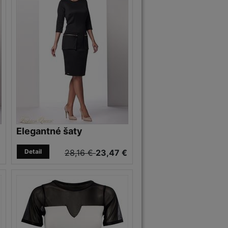
Elegantné šaty
€
Detail
28,16 €
23,47 €