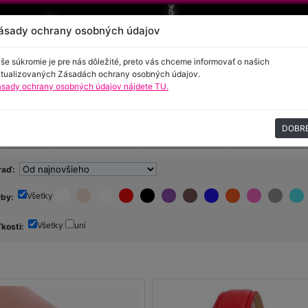
ásady ochrany osobných údajov
še súkromie je pre nás dôležité, preto vás chceme informovať o našich
tualizovaných Zásadách ochrany osobných údajov.
sady ochrany osobných údajov nájdete TU.
encie
Kontakt
DOBR
žutéria - Hodinky
raď:
Všetky
rby:
Všetky
uni
ľkosti: