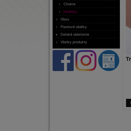
Chokre
Hodinky
Obuv
Plastové obálky
Detské oblečenie
Všetky produkty
T