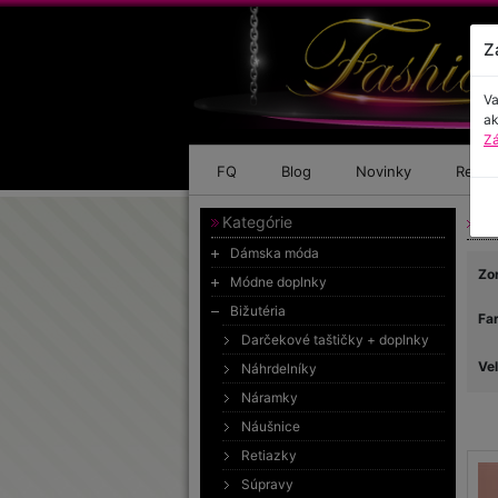
Z
Va
ak
Zá
FQ
Blog
Novinky
Refer
Kategórie
Bi
Dámska móda
Zo
Módne doplnky
Bižutéria
Fa
Darčekové taštičky + doplnky
Ve
Náhrdelníky
Náramky
Náušnice
Retiazky
Súpravy