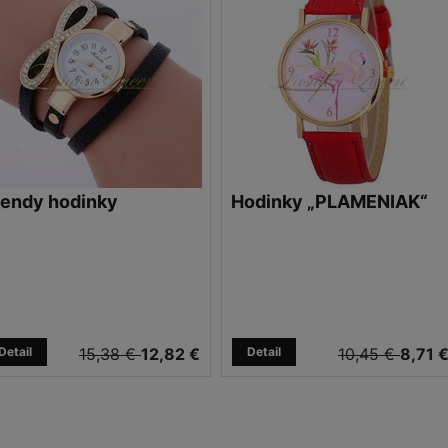
rendy hodinky
Hodinky „PLAMENIAK“
Detail
15,38 €
12,82 €
Detail
10,45 €
8,71 