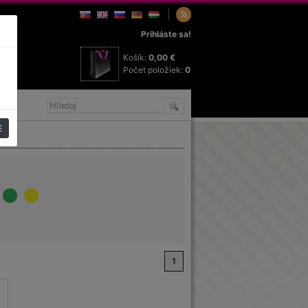
Prihláste sa!
Košík:
0,00 €
Počet položiek:
0
E
1